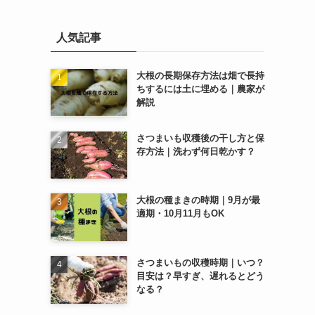
ゴ
リ
人気記事
ー
大根の長期保存方法は畑で長持
ちするには土に埋める｜農家が
解説
さつまいも収穫後の干し方と保
存方法｜洗わず何日乾かす？
大根の種まきの時期｜9月が最
適期・10月11月もOK
さつまいもの収穫時期｜いつ？
目安は？早すぎ、遅れるとどう
なる？