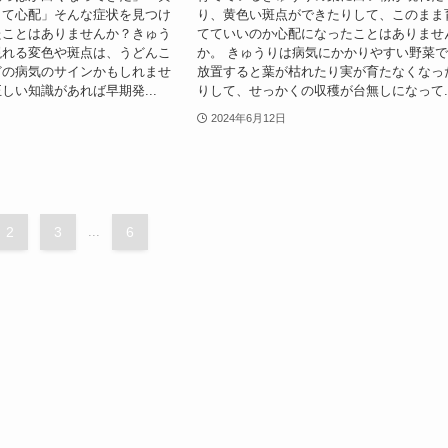
きて心配」そんな症状を見つけ
り、黄色い斑点ができたりして、このまま
たことはありませんか？きゅう
てていいのか心配になったことはありませ
現れる変色や斑点は、うどんこ
か。 きゅうりは病気にかかりやすい野菜
どの病気のサインかもしれませ
放置すると葉が枯れたり実が育たなくなっ
しい知識があれば早期発...
りして、せっかくの収穫が台無しになって..
2024年6月12日
2
3
...
6