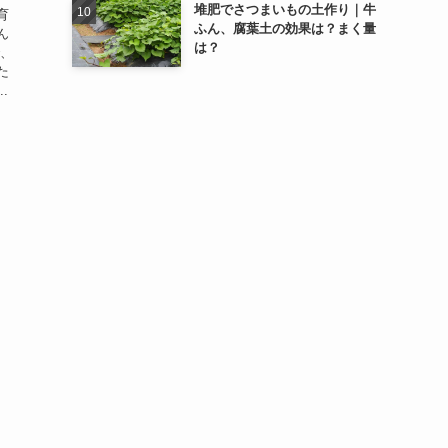
堆肥でさつまいもの土作り｜牛
育
ふん、腐葉土の効果は？まく量
ん
は？
で、
た
.