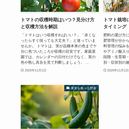
トマトの収穫時期はいつ？見分け方
トマト栽培
と収穫方法を解説
タイミング
「トマトはいつ収穫すればいい？」「赤くな
肥料の選び方
ったらすぐ採っても大丈夫？」と迷っていま
肥管理が分か
せんか。 トマトは、実が品種本来の色まで十
料管理の悩みを
分に色づいたころが収穫の目安です。家庭菜
やアミノ酸入
園では、カレンダーの日付だけでなく、実の
段階・生育期
色や熟し具合を見て判断しましょう。 ...
別・症状別の施
2025年11月1日
2025年11月1日
果実を食べる野菜