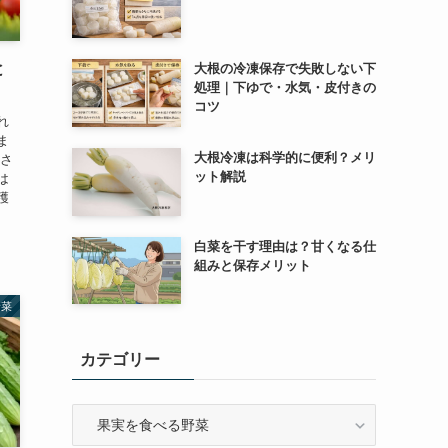
と
大根の冷凍保存で失敗しない下
処理｜下ゆで・水気・皮付きの
コツ
れ
ま
大根冷凍は科学的に便利？メリ
、さ
ット解説
は
穫
白菜を干す理由は？甘くなる仕
組みと保存メリット
野菜
カテゴリー
カ
テ