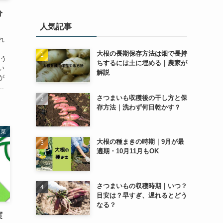
ゴ
分
リ
人気記事
ー
れ
大根の長期保存方法は畑で長持
ゅう
ちするには土に埋める｜農家が
い
解説
が
.
さつまいも収穫後の干し方と保
存方法｜洗わず何日乾かす？
野菜
大根の種まきの時期｜9月が最
適期・10月11月もOK
さつまいもの収穫時期｜いつ？
目安は？早すぎ、遅れるとどう
なる？
実