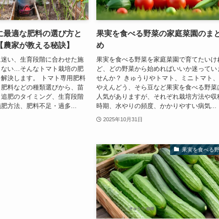
に最適な肥料の選び方と
果実を食べる野菜の家庭菜園のま
【農家が教える秘訣】
め
に迷い、生育段階に合わせた施
果実を食べる野菜を家庭菜園で育てたいけ
らない…そんなトマト栽培の肥
ど、どの野菜から始めればいいか迷ってい
解決します。 トマト専用肥料
せんか？ きゅうりやトマト、ミニトマト
り肥料などの種類選びから、苗
やえんどう、そら豆など果実を食べる野菜
・追肥のタイミング、生育段階
人気がありますが、それぞれ栽培方法や収
肥方法、肥料不足・過多...
時期、水やりの頻度、かかりやすい病気...
2025年10月31日
果実を食べる