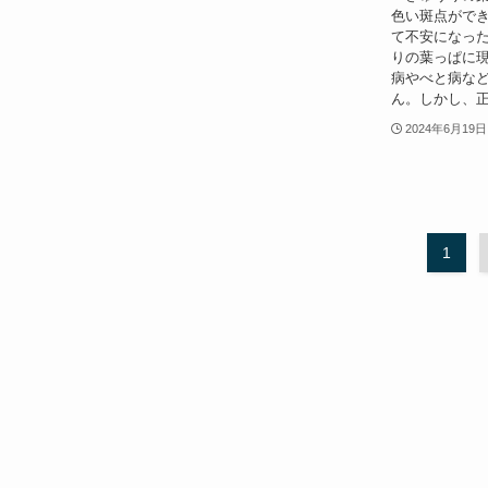
色い斑点がで
て不安になっ
りの葉っぱに
病やべと病な
ん。しかし、正
2024年6月19日
1