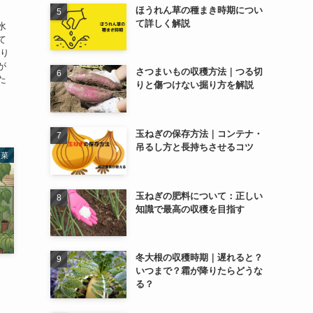
ほうれん草の種まき時期につい
て詳しく解説
水
て
うり
が
さつまいもの収穫方法｜つる切
た
りと傷つけない掘り方を解説
玉ねぎの保存方法｜コンテナ・
吊るし方と長持ちさせるコツ
野菜
玉ねぎの肥料について：正しい
知識で最高の収穫を目指す
冬大根の収穫時期｜遅れると？
いつまで？霜が降りたらどうな
、
る？