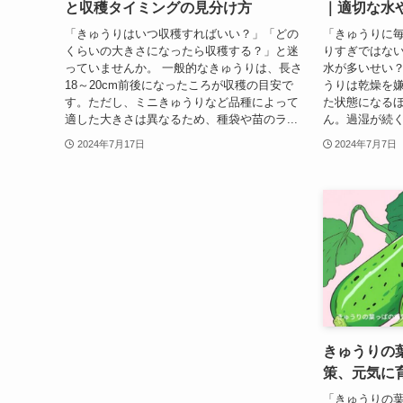
と収穫タイミングの見分け方
｜適切な水
「きゅうりはいつ収穫すればいい？」「どの
「きゅうりに
くらいの大きさになったら収穫する？」と迷
りすぎではな
っていませんか。 一般的なきゅうりは、長さ
水が多いせい？
18～20cm前後になったころが収穫の目安で
うりは乾燥を
す。ただし、ミニきゅうりなど品種によって
た状態になる
適した大きさは異なるため、種袋や苗のラ...
ん。過湿が続く
2024年7月17日
2024年7月7日
きゅうりの
策、元気に
「きゅうりの