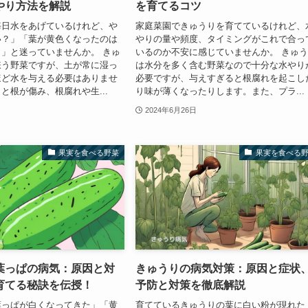
やり方法を解説
を育てるコツ
毎日水をあげているけれど、や
家庭菜園できゅうりを育てているけれど、
い？」「葉が黄色くなったのは
やりの量や頻度、タイミングがこれで合っ
」と迷っていませんか。 きゅ
いるのか不安に感じていませんか。 きゅ
嫌う野菜ですが、土が常に湿っ
は水分を多く含む野菜なので十分な水やり
ほど水を与える必要はありませ
必要ですが、与えすぎると根腐れを起こし
と根が傷み、根腐れや生...
り味が薄くなったりします。また、プラ...
2024年6月26日
果実を食べる野菜
果実を食べる
葉っぱの病気：原因と対
きゅうりの病気対策：原因と症状
育てる秘訣を伝授！
予防と対策を徹底解説
葉っぱが白くなってきた」「黄
育てているきゅうりの葉に白い粉が現れた