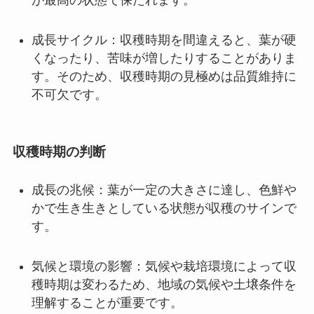
が最高の状態で保たれます。
成長サイクル：収穫時期を間違えると、葉が硬
くなったり、苦味が増したりすることがありま
す。そのため、収穫時期の見極めは品質維持に
不可欠です。
収穫時期の判断
成長の兆候：葉が一定の大きさに達し、色鮮や
かで生き生きとしている状態が収穫のサインで
す。
気候と環境の影響：気候や栽培環境によって収
穫時期は変わるため、地域の気候や土壌条件を
理解することが重要です。