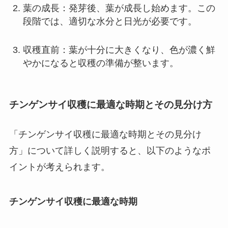
葉の成長：発芽後、葉が成長し始めます。この
段階では、適切な水分と日光が必要です。
収穫直前：葉が十分に大きくなり、色が濃く鮮
やかになると収穫の準備が整います。
チンゲンサイ収穫に最適な時期とその見分け方
「チンゲンサイ収穫に最適な時期とその見分け
方」について詳しく説明すると、以下のようなポ
イントが考えられます。
チンゲンサイ収穫に最適な時期