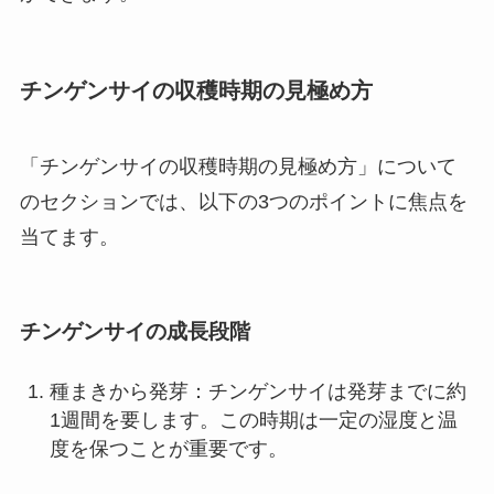
チンゲンサイの収穫時期の見極め方
「チンゲンサイの収穫時期の見極め方」について
のセクションでは、以下の3つのポイントに焦点を
当てます。
チンゲンサイの成長段階
種まきから発芽：チンゲンサイは発芽までに約
1週間を要します。この時期は一定の湿度と温
度を保つことが重要です。