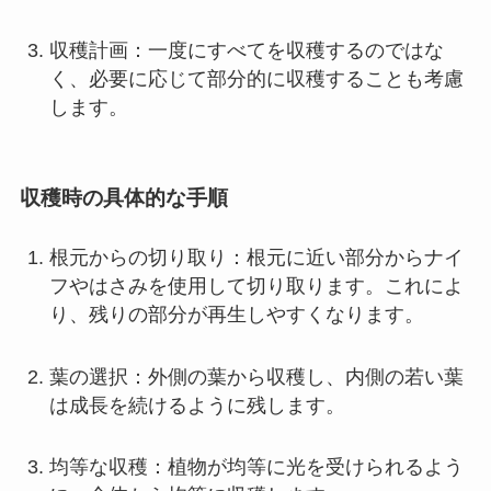
収穫計画：一度にすべてを収穫するのではな
く、必要に応じて部分的に収穫することも考慮
します。
収穫時の具体的な手順
根元からの切り取り：根元に近い部分からナイ
フやはさみを使用して切り取ります。これによ
り、残りの部分が再生しやすくなります。
葉の選択：外側の葉から収穫し、内側の若い葉
は成長を続けるように残します。
均等な収穫：植物が均等に光を受けられるよう