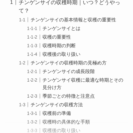
チンゲンサイの収穫時期｜いつ？どうやっ
て？
チンゲンサイの基本情報と収穫の重要性
チンゲンサイとは
収穫の重要性
収穫時期の判断
収穫後の取り扱い
チンゲンサイの収穫時期の見極め方
チンゲンサイの成長段階
チンゲンサイ収穫に最適な時期とその
見分け方
季節ごとの特徴と注意点
チンゲンサイの収穫方法
収穫前の準備
収穫時の具体的な手順
収穫後の取り扱い