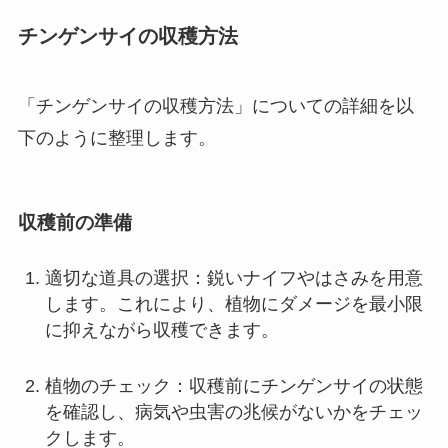
チンゲンサイの収穫方法
「チンゲンサイの収穫方法」についての詳細を以
下のように整理します。
収穫前の準備
適切な道具の選択：鋭いナイフやはさみを用意
します。これにより、植物にダメージを最小限
に抑えながら収穫できます。
植物のチェック：収穫前にチンゲンサイの状態
を確認し、病気や虫害の兆候がないかをチェッ
クします。