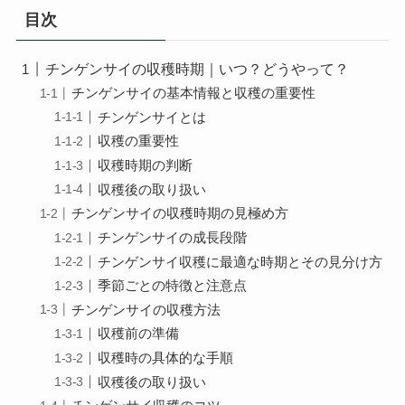
目次
チンゲンサイの収穫時期｜いつ？どうやって？
チンゲンサイの基本情報と収穫の重要性
チンゲンサイとは
収穫の重要性
収穫時期の判断
収穫後の取り扱い
チンゲンサイの収穫時期の見極め方
チンゲンサイの成長段階
チンゲンサイ収穫に最適な時期とその見分け方
季節ごとの特徴と注意点
チンゲンサイの収穫方法
収穫前の準備
収穫時の具体的な手順
収穫後の取り扱い