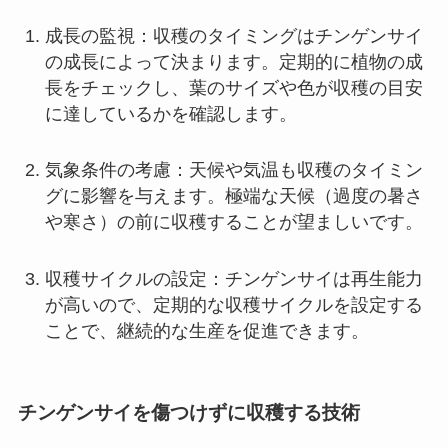
成長の監視：収穫のタイミングはチンゲンサイ
の成長によって決まります。定期的に植物の成
長をチェックし、葉のサイズや色が収穫の目安
に達しているかを確認します。
気象条件の考慮：天候や気温も収穫のタイミン
グに影響を与えます。極端な天候（過度の暑さ
や寒さ）の前に収穫することが望ましいです。
収穫サイクルの設定：チンゲンサイは再生能力
が高いので、定期的な収穫サイクルを設定する
ことで、継続的な生産を促進できます。
チンゲンサイを傷つけずに収穫する技術