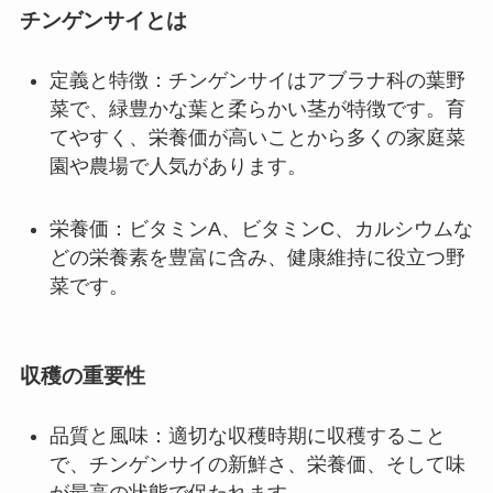
チンゲンサイとは
定義と特徴：チンゲンサイはアブラナ科の葉野
菜で、緑豊かな葉と柔らかい茎が特徴です。育
てやすく、栄養価が高いことから多くの家庭菜
園や農場で人気があります。
栄養価：ビタミンA、ビタミンC、カルシウムな
どの栄養素を豊富に含み、健康維持に役立つ野
菜です。
収穫の重要性
品質と風味：適切な収穫時期に収穫すること
で、チンゲンサイの新鮮さ、栄養価、そして味