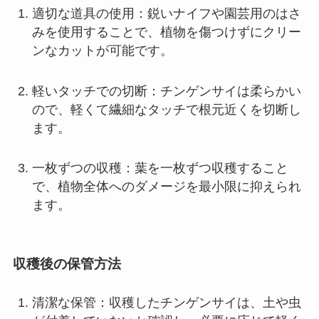
適切な道具の使用：鋭いナイフや園芸用のはさ
みを使用することで、植物を傷つけずにクリー
ンなカットが可能です。
軽いタッチでの切断：チンゲンサイは柔らかい
ので、軽くて繊細なタッチで根元近くを切断し
ます。
一枚ずつの収穫：葉を一枚ずつ収穫すること
で、植物全体へのダメージを最小限に抑えられ
ます。
収穫後の保管方法
清潔な保管：収穫したチンゲンサイは、土や虫