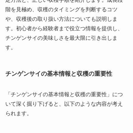
定方法と、正しい収穫手順を紹介します。成長段
階を見極め、収穫のタイミングを判断するコツ
や、収穫後の取り扱い方法についても説明しま
す。初心者から経験者まで役立つ情報を提供し、
チンゲンサイの美味しさを最大限に引き出しま
す。
チンゲンサイの基本情報と収穫の重要性
「チンゲンサイの基本情報と収穫の重要性」につ
いて深く掘り下げると、以下のような内容が考え
られます。