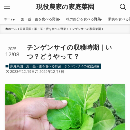
現役農家の家庭菜園
ホーム
葉・茎・蕾を食べる野菜
根の部分を食べる野菜
果実を食べる
ホーム
家庭菜園
葉・茎・蕾を食べる野菜
チンゲンサイの家庭菜園
チンゲンサイの収穫時期｜い
2025
12/08
つ？どうやって？
家庭菜園
葉・茎・蕾を食べる野菜
チンゲンサイの家庭菜園
2023年12月9日
2025年12月8日