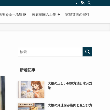
果実を食べる野菜
家庭菜園の土作り
家庭菜園の肥料
新着記事
大根の正しい解凍方法と水分対
策
大根の冷凍保存期間と見分け方