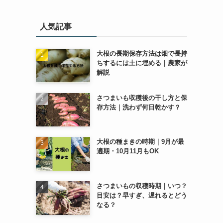
ゴ
リ
人気記事
ー
大根の長期保存方法は畑で長持
ちするには土に埋める｜農家が
解説
さつまいも収穫後の干し方と保
存方法｜洗わず何日乾かす？
大根の種まきの時期｜9月が最
適期・10月11月もOK
さつまいもの収穫時期｜いつ？
目安は？早すぎ、遅れるとどう
なる？