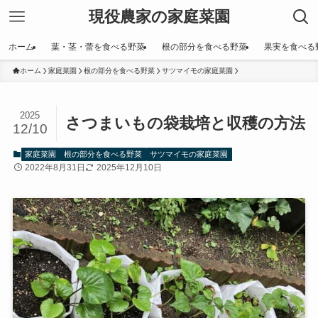
現役農家の家庭菜園
ホーム
葉・茎・蕾を食べる野菜
根の部分を食べる野菜
果実を食べる
ホーム
家庭菜園
根の部分を食べる野菜
サツマイモの家庭菜園
2025
さつまいもの袋栽培と収穫の方法
12/10
家庭菜園
根の部分を食べる野菜
サツマイモの家庭菜園
2022年8月31日
2025年12月10日